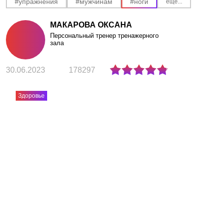
АКЦИИ
#упражнения
#мужчинам
#ноги
еще...
МАКАРОВА ОКСАНА
НОВОСТИ
Персональный тренер тренажерного
зала
30.06.2023
178297
Здоровье