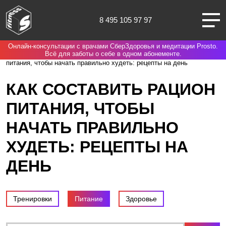
8 495 105 97 97
Онлайн-консультации с врачами СберЗдоровья и медитации Prosto.
Москва
Spirit. Fitness
Блог
Питание
Как составить рацион
Всё для заботы о себе в одном абонементе.
питания, чтобы начать правильно худеть: рецепты на день
КАК СОСТАВИТЬ РАЦИОН
ПИТАНИЯ, ЧТОБЫ
О НАС
НАЧАТЬ ПРАВИЛЬНО
КЛУБЫ
ХУДЕТЬ: РЕЦЕПТЫ НА
ДЕНЬ
ТРЕНИРОВКИ
ЧЛЕНАМ КЛУБА
Тренировки
Питание
Здоровье