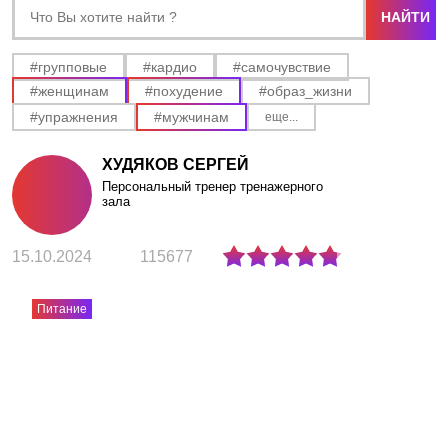
АКЦИИ
НОВОСТИ
#групповые
#кардио
#самочувствие
#женщинам
#похудение
#образ_жизни
#упражнения
#мужчинам
еще...
ХУДЯКОВ СЕРГЕЙ
Персональный тренер тренажерного
зала
15.10.2024
115677
Питание