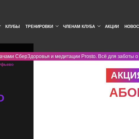
КЛУБЫ
ТРЕНИРОВКИ
ЧЛЕНАМ КЛУБА
АКЦИИ
НОВОС
ачами СберЗдоровья и медитации Prosto. Всё для заботы о
уфьево
АКЦИ
АБО
О
Тренируйся э
общим призо