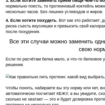
3. Если хотите заменить
приём
пищи чем-то бо
нормально поесть, то
протеиновый
коктейль можн
несколько часов. Без лишних углеводов и жиров.
4. Если хотите похудеть
.
Вот как это работает: д
риска съесть вкусняшки и превысить свой калора
после похудения.
Все эти случаи можно заменить одни
свою норм
Если по расчётам белка мало, а что-то белковое 
решение.
Чтобы понять, набираете вы эту норму или нет, вн
автоматически посчитает КБЖУ, а вы увидите, схо
сколько не хватает — это и будет дозировка про
протеина на несколько
раз
.