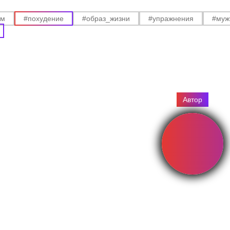
ам
#похудение
#образ_жизни
#упражнения
#муж
Автор
ХУДЯК
Персонал
зала