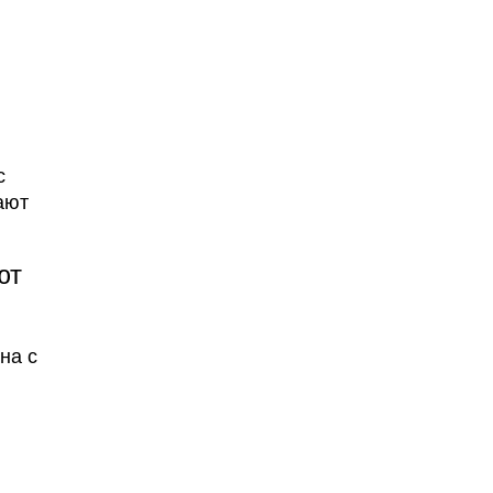
с
ают
ют
на с