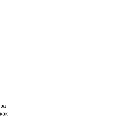
 за
как