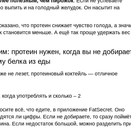
лее полезным, чем пирожок
.
Если не успеваете
о выпить и на
голодный
желудок.
Он
насытит на
оказано, что протеин снижает чувство голода, а знач
ж становится меньше. А ещё так проще удержать вес
м: протеин нужен, когда вы не добирае
у белка из еды
уже не лезет, протеиновый коктейль — отличное
осите всё, что едите, в приложение FatSecret. Оно
дятся ли цифры. Если не добираете, то сразу поймё
теина. Если недостаток большой, можно разделить пр