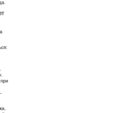
да.
ет
а
ься:
,
к.
 при
—
ка,