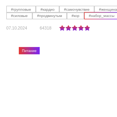
#групповые
#кардио
#самочувствие
#женщин
#силовые
#продвинутым
#кор
#набор_массы
07.10.2024
64318
Питание