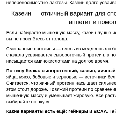
непереносимостью лактозы. Казеин долго усваива
Казеин — отличный вариант для спо
аппетит и помо
Если набираете
мышечную
массу, казеин лучше
и
вы не проснётесь от голода.
Смешанные протеины — смесь из медленных и быс
сначала усваивается сывороточный протеин, а п
насыщается аминокислотами на долгое время.
По типу белка: сывороточный, казеин, яичный
яйца, мясо, бобовые и зерновые — источники бел
Считается, что яичный протеин насыщает сильнее
этом стоит дороже. Говяжий протеин по сравнен
мышечную массу и уменьшает жировую. Все раст
выбирайте по вкусу.
Какие варианты есть ещё: гейнеры и BCAA
.
Ге